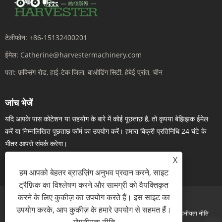
टेलीफोन:
+86-15132400201
ईमेल:
Catherine@harvestermachinery.com
पता:
फ़क्सिंग रोड, हाई-टेक जिला, बाओडिंग सिटी, हेबेई प्रांत, चीन
जांच भेजें
यदि आपके पास कोटेशन या सहयोग के बारे में कोई पूछताछ है, तो कृपया बेझिझक ईमेल
करें या निम्नलिखित पूछताछ फॉर्म का उपयोग करें। हमारा बिक्री प्रतिनिधि 24 घंटे के
भीतर आपसे संपर्क करेगा।
X
अब पूछताछ करें
हम आपको बेहतर ब्राउज़िंग अनुभव प्रदान करने, साइट
ट्रैफ़िक का विश्लेषण करने और सामग्री को वैयक्तिकृत
करने के लिए कुकीज़ का उपयोग करते हैं। इस साइट का
उपयोग करके, आप कुकीज़ के हमारे उपयोग से सहमत हैं।
Links
Sitemap
RSS
XML
गोपनीयता नीति