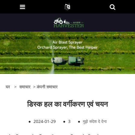
घर
>
समाचार
>
कंपनी समाचार
डिस्क हल का वर्गीकरण एवं चयन
●
2024-01-29
●
3
●
मुझे संदेश दे देना