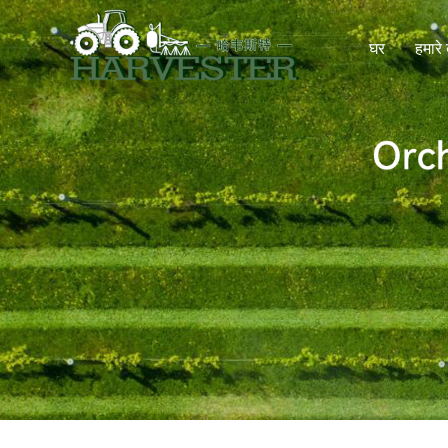
घर
हमारे ब