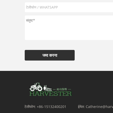
जमा करना
टेलीफोन:
+86-15132400201
ईमेल:
Catherine@harv