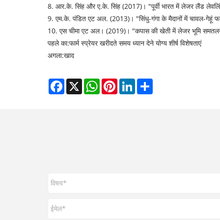
8. आर.के. सिंह और ए.के. सिंह (2017)। "पूर्वी भारत में लेजर लैंड ले
9. एम.के. पंडित एट अल. (2013)। "सिंधु-गंगा के मैदानों में चावल-गेह
10. एस चीमा एट अल। (2019)। "कपास की खेती में लेजर भूमि समतलन और 
पहले का:
फार्म स्प्रेयर खरीदते समय ध्यान देने योग्य शीर्ष विशेषताएं
अगला:
खाद
Facebook
X
WhatsApp
Pinterest
LinkedIn
Share