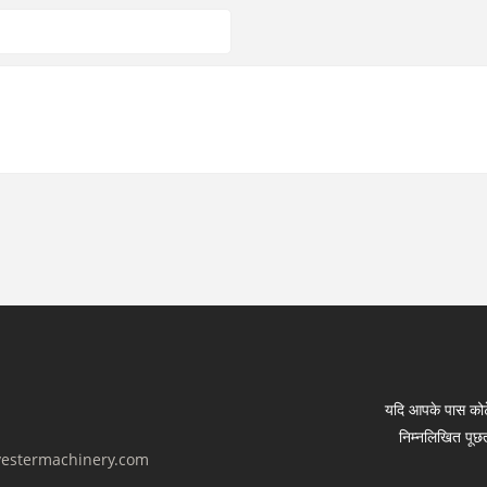
यदि आपके पास कोटे
निम्नलिखित पूछत
estermachinery.com