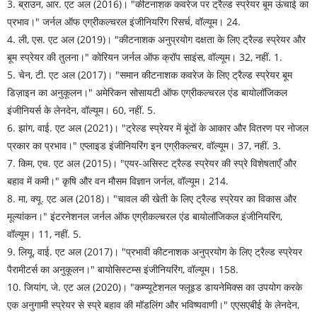
3. ब्राउन, आर. एट अल (2016)। "कीटनाशक कवरेज पर ट्रैल्ड स्प्रेयर बूम ऊंचाई का
प्रभाव।" जर्नल ऑफ एग्रीकल्चरल इंजीनियरिंग रिसर्च, वॉल्यूम। 24.
4. ली, एस. एट अल (2019)। "कीटनाशक अनुप्रयोग दक्षता के लिए ट्रैल्ड स्प्रेयर और
बूम स्प्रेयर की तुलना।" कोरियन जर्नल ऑफ क्रॉप साइंस, वॉल्यूम। 32, नहीं. 1.
5. चेन, टी. एट अल (2017)। "समान कीटनाशक कवरेज के लिए ट्रैल्ड स्प्रेयर बूम
डिज़ाइन का अनुकूलन।" अमेरिकन सोसायटी ऑफ एग्रीकल्चरल एंड बायोलॉजिकल
इंजीनियर्स के लेनदेन, वॉल्यूम। 60, नहीं. 5.
6. झांग, वाई. एट अल (2021)। "ट्रेल्ड स्प्रेयर में बूंदों के आकार और वितरण पर नोजल
प्रकार का प्रभाव।" एप्लाइड इंजीनियरिंग इन एग्रीकल्चर, वॉल्यूम। 37, नहीं. 3.
7. किम, एच. एट अल (2015)। "एयर-असिस्ट ट्रैल्ड स्प्रेयर की स्प्रे विशेषताएँ और
बहाव में कमी।" कृषि और वन मौसम विज्ञान जर्नल, वॉल्यूम। 214.
8. मा, क्यू. एट अल (2018)। "चावल की खेती के लिए ट्रैल्ड स्प्रेयर का विकास और
मूल्यांकन।" इंटरनेशनल जर्नल ऑफ एग्रीकल्चरल एंड बायोलॉजिकल इंजीनियरिंग,
वॉल्यूम। 11, नहीं. 5.
9. लियू, वाई. एट अल (2017)। "प्रभावी कीटनाशक अनुप्रयोग के लिए ट्रैल्ड स्प्रेयर
पैरामीटर्स का अनुकूलन।" बायोसिस्टम्स इंजीनियरिंग, वॉल्यूम। 158.
10. जियांग, जे. एट अल (2020)। "कम्प्यूटेशनल फ्लूइड डायनेमिक्स का उपयोग करके
एक अनुगामी स्प्रेयर से स्प्रे बहाव की मॉडलिंग और भविष्यवाणी।" एएसएबीई के लेनदेन,