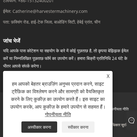
टेलीफोन:
+86-15132400201
ईमेल:
Catherine@harvestermachinery.com
पता:
फ़क्सिंग रोड, हाई-टेक जिला, बाओडिंग सिटी, हेबेई प्रांत, चीन
जांच भेजें
यदि आपके पास कोटेशन या सहयोग के बारे में कोई पूछताछ है, तो कृपया बेझिझक ईमेल
करें या निम्नलिखित पूछताछ फॉर्म का उपयोग करें। हमारा बिक्री प्रतिनिधि 24 घंटे के
भीतर आपसे संपर्क करेगा।
X
अब पूछताछ करें
हम आपको बेहतर ब्राउज़िंग अनुभव प्रदान करने, साइट
ट्रैफ़िक का विश्लेषण करने और सामग्री को वैयक्तिकृत
करने के लिए कुकीज़ का उपयोग करते हैं। इस साइट का
उपयोग करके, आप कुकीज़ के हमारे उपयोग से सहमत हैं।
Links
Sitemap
RSS
XML
गोपनीयता नीति
गोपनीयता नीति
कॉपीराइट © 2023 बाओडिंग हार्वेस्टर आयात और निर्यात ट्रेडिंग कं, लिमिटेड सर्वाधिकार सुरक्षित
अस्वीकार करना
स्वीकार करना